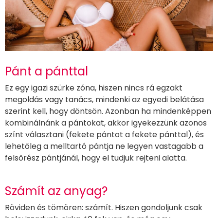
Pánt a pánttal
Ez egy igazi szürke zóna, hiszen nincs rá egzakt
megoldás vagy tanács, mindenki az egyedi belátása
szerint kell, hogy döntsön. Azonban ha mindenképpen
kombinálnánk a pántokat, akkor igyekezzünk azonos
színt választani (fekete pántot a fekete pánttal), és
lehetőleg a melltartó pántja ne legyen vastagabb a
felsőrész pántjánál, hogy el tudjuk rejteni alatta.
Számít az anyag?
Röviden és tömören: számít. Hiszen gondoljunk csak