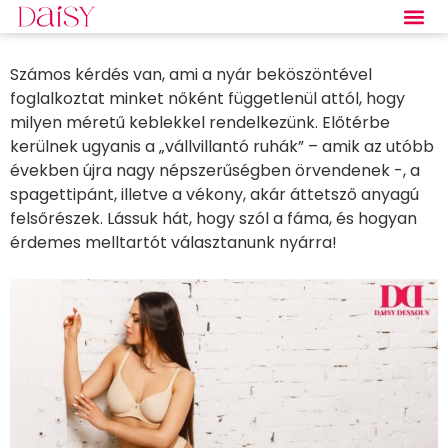
Számos kérdés van, ami a nyár beköszöntével
foglalkoztat minket nőként függetlenül attól, hogy
milyen méretű keblekkel rendelkezünk. Előtérbe
kerülnek ugyanis a „vállvillantó ruhák” – amik az utóbb
években újra nagy népszerűségben örvendenek -, a
spagettipánt, illetve a vékony, akár áttetsző anyagú
felsőrészek. Lássuk hát, hogy szól a fáma, és hogyan
érdemes melltartót választanunk nyárra!