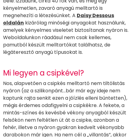
bele: izzadunk, cirka 40 fok van, és még egy
kényelmetlen, zavaró anyagú melltartó is
megnehezíti a létezésünket. A
Daisy Dessous
oldalán
kizárólag minőségi anyagokat használunk,
amelyek kényelmes viseletet biztosítanak nyáron is.
Weboldalunkon ráadásul nem csak kellemes,
pamutból készült melltartókat találhatsz, de
légáteresztő anyagú típusokat is.
Mi legyen a csipkével?
Nos, alapvetően a csipkés melltartó nem tiltólistás
nyáron (az a szilikonpánt…bár már egy ideje nem
kaptunk rajta senkit ezen a jóízlés elleni bűntetten),
mégis érdemes odafigyelni a csipkékre. A fekete, a
mintás-színes és kevésbé vékony anyagból készült
felsőkön nem feltétlen üt át a csipke, azonban a
fehér, illetve a nyáron gyakran kedvelt vékonyabb
darabokon már igen. Ha nem cél a „villantás”, akkor