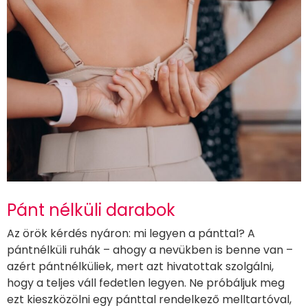
Pánt nélküli darabok
Az örök kérdés nyáron: mi legyen a pánttal? A
pántnélküli ruhák – ahogy a nevükben is benne van –
azért pántnélküliek, mert azt hivatottak szolgálni,
hogy a teljes váll fedetlen legyen. Ne próbáljuk meg
ezt kieszközölni egy pánttal rendelkező melltartóval,