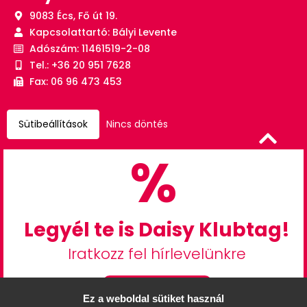
9083 Écs, Fő út 19.
Kapcsolattartó: Bályi Levente
Adószám: 11461519-2-08
Tel.: +36 20 951 7628
Fax: 06 96 473 453
Sütibeállítások
Nincs döntés
%
Legyél te is Daisy Klubtag!
Iratkozz fel hírlevelünkre
Feliratkozás
Ez a weboldal sütiket használ