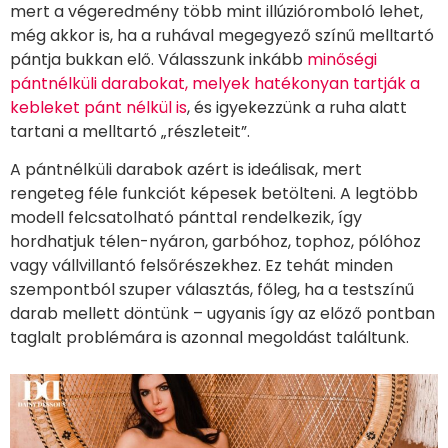
mert a végeredmény több mint illúzióromboló lehet,
még akkor is, ha a ruhával megegyező színű melltartó
pántja bukkan elő. Válasszunk inkább
minőségi
pántnélküli darabokat, melyek hatékonyan tartják a
kebleket pánt nélkül is
, és igyekezzünk a ruha alatt
tartani a melltartó „részleteit”.
A pántnélküli darabok azért is ideálisak, mert
rengeteg féle funkciót képesek betölteni. A legtöbb
modell felcsatolható pánttal rendelkezik, így
hordhatjuk télen-nyáron, garbóhoz, tophoz, pólóhoz
vagy vállvillantó felsőrészekhez. Ez tehát minden
szempontból szuper választás, főleg, ha a testszínű
darab mellett döntünk – ugyanis így az előző pontban
taglalt problémára is azonnal megoldást találtunk.