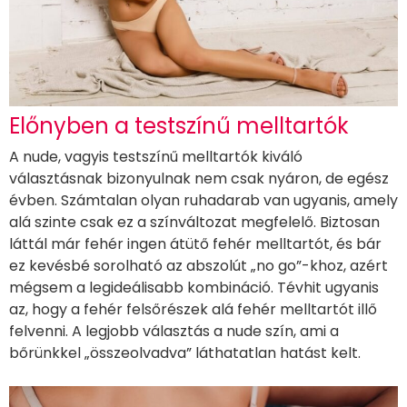
Előnyben a testszínű melltartók
A nude, vagyis testszínű melltartók kiváló
választásnak bizonyulnak nem csak nyáron, de egész
évben. Számtalan olyan ruhadarab van ugyanis, amely
alá szinte csak ez a színváltozat megfelelő. Biztosan
láttál már fehér ingen átütő fehér melltartót, és bár
ez kevésbé sorolható az abszolút „no go”-khoz, azért
mégsem a legideálisabb kombináció. Tévhit ugyanis
az, hogy a fehér felsőrészek alá fehér melltartót illő
felvenni. A legjobb választás a nude szín, ami a
bőrünkkel „összeolvadva” láthatatlan hatást kelt.