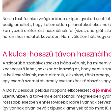
Nos, a fast fashion virágkorában ez igen gyakori eset le
pedig amellett, hogy kellemetlen pillanatokat okoz nek
környezeti erőforrást használnak fel (vizet, energiát 
három használatot követően. Nem véletlen hát, hogy a g
A kulcs: hosszú távon használh
A szigorúbb szabályozásokra hiába várunk, ha mi nem 
kecsegtető lehet, sokszor az igazság az, hogy nem is sp
le kell cserélnünk, mert elromlik, elszakad, tönkreme
egy csomó szemetet, amely esetenként többszáz vagy t
A Daisy Dessous például roppant elkötelezett
a jó min
üzemünkben, a törvényi előírásoknak megfelelően gyár
rosszabb esetben ennél rövidebb időre) vannak tervezv
így vannak olyan bevált típusok, amelyek több mint 10