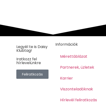
Információk
Legyél te is Daisy
Klubtag!
Mérettáblázat
Iratkozz fel
hírlevelünkre
Partnerek, üzletek
Feliratkozás
Karrier
Viszonteladóknak
Hírlevél feliratkozás