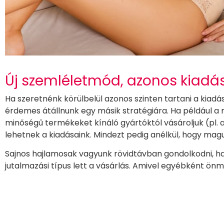
Új szemléletmód, azonos kiadá
Ha szeretnénk körülbelül azonos szinten tartani a kiadá
érdemes átállnunk egy másik stratégiára. Ha például a 
minőségű termékeket kínáló gyártóktól vásároljuk (pl. 
lehetnek a kiadásaink. Mindezt pedig anélkül, hogy ma
Sajnos hajlamosak vagyunk rövidtávban gondolkodni, ha
jutalmazási típus lett a vásárlás. Amivel egyébként ön