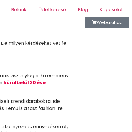
Rólunk
Üzletkereső
Blog
Kapcsolat
Webáruház
 De milyen kérdéseket vet fel
anis viszonylag ritka esemény
án
körülbelül 20 éve
iselt trendi darabokra. Ide
és Temu is a fast fashion-re
, a környezetszennyezésen át,