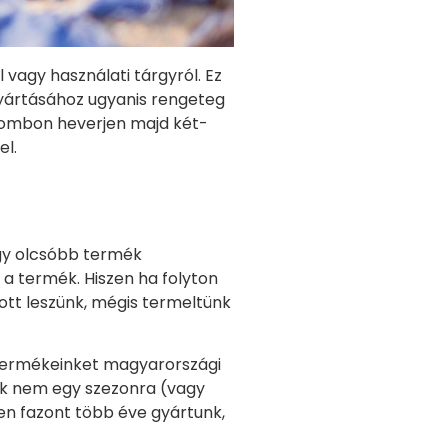
 vagy használati tárgyról. Ez
gyártásához ugyanis rengeteg
tdombon heverjen majd két-
el.
egy olcsóbb termék
 a termék. Hiszen ha folyton
ott leszünk, mégis termeltünk
Termékeinket magyarországi
űk nem egy szezonra (vagy
en fazont több éve gyártunk,