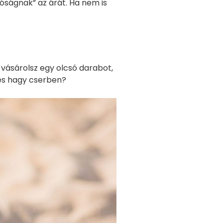
óságnak” az árát. Ha nem is
 vásárolsz egy olcsó darabot,
 és hagy cserben?