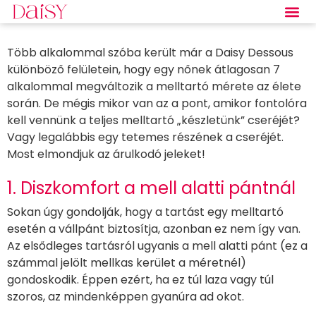
Több alkalommal szóba került már a Daisy Dessous
különböző felületein, hogy egy nőnek átlagosan 7
alkalommal megváltozik a melltartó mérete az élete
során. De mégis mikor van az a pont, amikor fontolóra
kell vennünk a teljes melltartó „készletünk” cseréjét?
Vagy legalábbis egy tetemes részének a cseréjét.
Most elmondjuk az árulkodó jeleket!
1. Diszkomfort a mell alatti pántnál
Sokan úgy gondolják, hogy a tartást egy melltartó
esetén a vállpánt biztosítja, azonban ez nem így van.
Az elsődleges tartásról ugyanis a mell alatti pánt (ez a
számmal jelölt mellkas kerület a méretnél)
gondoskodik. Éppen ezért, ha ez túl laza vagy túl
szoros, az mindenképpen gyanúra ad okot.