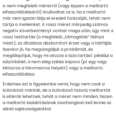
A nem megfelelő méretről (vagy éppen a melltartó
elhasználódásáról) árulkodhat az is, ha a melltartó
már nem igazán látja el eredeti funkcióját, tehát nem
tartja a melleinket. A rossz méret márpedig számos
negatív következményt vonhat maga után, úgy mint a
rossz testtartás (a megfelelő „támogatás” hiánya
miatt), az általános diszkomfort érzet vagy a hátfájás.
Ilyenkor jó, ha megvizsgáljuk a problémát, és
megállapítjuk, hogy mi okozza a laza tartást: például a
súlytöbblet, a nem elég széles kapocs (pl. egy vagy
kétsoros a háromsoros helyett) vagy a melltartó
elhasználódása.
Érdemes azt is figyelembe venni, hogy nem csak a
különböző márkák, de a különböző fazonú melltartók
is eltérők lehetnek, tehát a méret nem minden, hiszen
a melltartó kialakításának összhangban kell lennie az
alkati sajátosságainkkal.