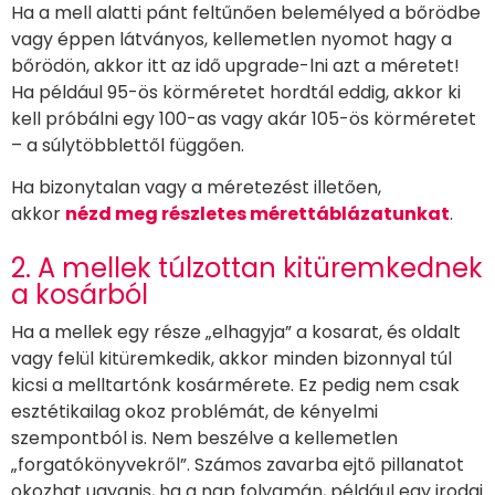
Ha a mell alatti pánt feltűnően belemélyed a bőrödbe
vagy éppen látványos, kellemetlen nyomot hagy a
bőrödön, akkor itt az idő upgrade-lni azt a méretet!
Ha például 95-ös körméretet hordtál eddig, akkor ki
kell próbálni egy 100-as vagy akár 105-ös körméretet
– a súlytöbblettől függően.
Ha bizonytalan vagy a méretezést illetően,
akkor
nézd meg részletes mérettáblázatunkat
.
2. A mellek túlzottan kitüremkednek
a kosárból
Ha a mellek egy része „elhagyja” a kosarat, és oldalt
vagy felül kitüremkedik, akkor minden bizonnyal túl
kicsi a melltartónk kosármérete. Ez pedig nem csak
esztétikailag okoz problémát, de kényelmi
szempontból is. Nem beszélve a kellemetlen
„forgatókönyvekről”. Számos zavarba ejtő pillanatot
okozhat ugyanis, ha a nap folyamán, például egy irodai