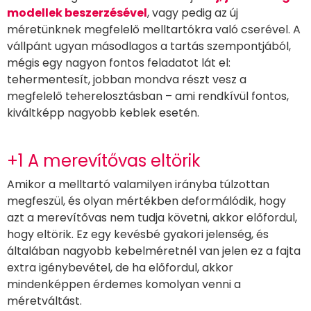
modellek beszerzésével
, vagy pedig az új
méretünknek megfelelő melltartókra való cserével. A
vállpánt ugyan másodlagos a tartás szempontjából,
mégis egy nagyon fontos feladatot lát el:
tehermentesít, jobban mondva részt vesz a
megfelelő teherelosztásban – ami rendkívül fontos,
kiváltképp nagyobb keblek esetén.
+1 A merevítővas eltörik
Amikor a melltartó valamilyen irányba túlzottan
megfeszül, és olyan mértékben deformálódik, hogy
azt a merevítővas nem tudja követni, akkor előfordul,
hogy eltörik. Ez egy kevésbé gyakori jelenség, és
általában nagyobb kebelméretnél van jelen ez a fajta
extra igénybevétel, de ha előfordul, akkor
mindenképpen érdemes komolyan venni a
méretváltást.