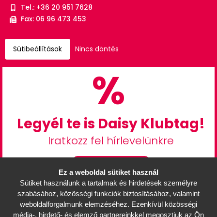
Tel.: +36 20 951 7628
Fax: 06 96 473 453
Sütibeállítások
Nincs döntés
%
Legyél te is Daisy Klubtag!
Iratkozz fel hírlevelünkre
Feliratkozás
Ez a weboldal sütiket használ
Sütiket használunk a tartalmak és hirdetések személyre
Információk
szabásához, közösségi funkciók biztosításához, valamint
Mérettáblázat
weboldalforgalmunk elemzéséhez. Ezenkívül közösségi
Partnerek, üzletek
média-, hirdető- és elemző partnereinkkel megosztjuk az Ön