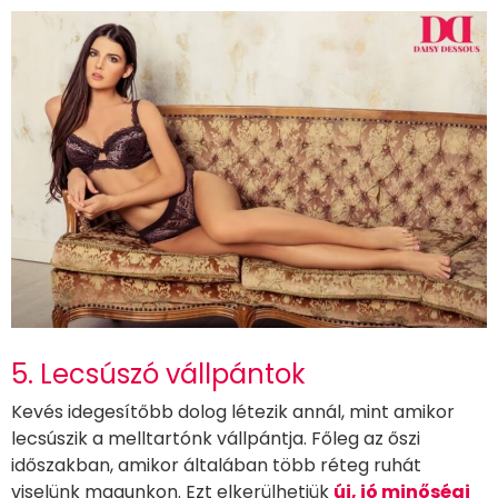
5. Lecsúszó vállpántok
Kevés idegesítőbb dolog létezik annál, mint amikor
lecsúszik a melltartónk vállpántja. Főleg az őszi
időszakban, amikor általában több réteg ruhát
viselünk magunkon. Ezt elkerülhetjük
új, jó minőségi