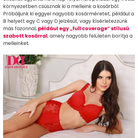
környezetben csúsznak ki a melleink a kosárból.
Próbáljunk ki eggyel nagyobb kosárméretet, például a
B helyett egy C vagy D jelzésűt, vagy kísérletezzünk
más fazonnal,
például egy „full coverage” stílusú
szabott kosárral
, amely nagyobb felületen borítja a
melleinket.