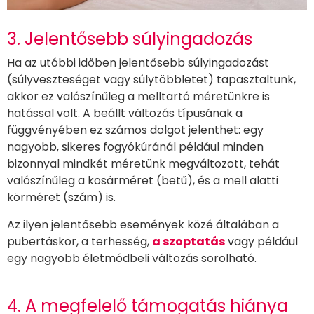
3. Jelentősebb súlyingadozás
Ha az utóbbi időben jelentősebb súlyingadozást
(súlyveszteséget vagy súlytöbbletet) tapasztaltunk,
akkor ez valószínűleg a melltartó méretünkre is
hatással volt. A beállt változás típusának a
függvényében ez számos dolgot jelenthet: egy
nagyobb, sikeres fogyókúránál például minden
bizonnyal mindkét méretünk megváltozott, tehát
valószínűleg a kosárméret (betű), és a mell alatti
körméret (szám) is.
Az ilyen jelentősebb események közé általában a
pubertáskor, a terhesség,
a szoptatás
vagy például
egy nagyobb életmódbeli változás sorolható.
4. A megfelelő támogatás hiánya